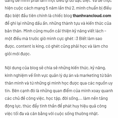
đáng để mình phải làm một điều gì đó đặc biệt. Và để thực
hiện cuộc cách mạng 5 năm lần thứ 2, mình chuẩn bị điều
đặc biệt đầu tiên chính là chiếc blog
thanhvancloud.com
để ghi lại những dấu ấn, những thành tựu và kiến thức của
bản thân. Mình cũng muốn cải thiện kỹ năng viết lách –
một điều mà trước giờ mình cực ghét :3 Biết làm sao
được, content is king, có ghét cũng phải học và làm cho
giỏi mới được.
Nội dung của blog sẽ chia sẻ những kiến thức, kỹ năng,
kinh nghiệm về lĩnh vực quản lý dự án và marketing từ bản
thân mình và từ những gì mình học được qua các nguồn uy
tín. Bên cạnh đó là những quan điểm của mình xoay quanh
các chủ đề công việc, học tập, đời sống,… làm nền tảng
động lực, thúc đẩy tinh thần để phát huy hiệu quả công
việc tối đa và cân bằng với cuộc sống thường nhật.