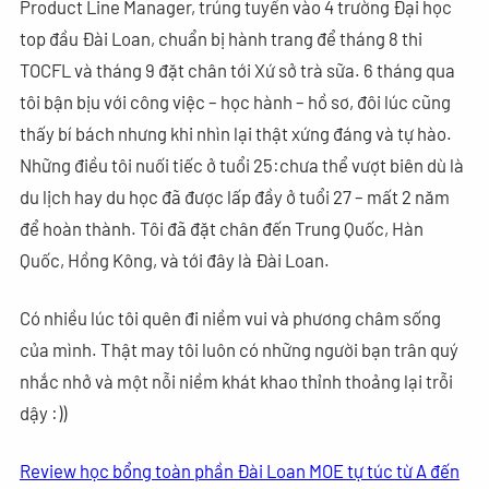
Product Line Manager, trúng tuyển vào 4 trường Đại học
top đầu Đài Loan, chuẩn bị hành trang để tháng 8 thi
TOCFL và tháng 9 đặt chân tới Xứ sở trà sữa. 6 tháng qua
tôi bận bịu với công việc – học hành – hồ sơ, đôi lúc cũng
thấy bí bách nhưng khi nhìn lại thật xứng đáng và tự hào.
Những điều tôi nuối tiếc ở tuổi 25:chưa thể vượt biên dù là
du lịch hay du học đã được lấp đầy ở tuổi 27 – mất 2 năm
để hoàn thành. Tôi đã đặt chân đến Trung Quốc, Hàn
Quốc, Hồng Kông, và tới đây là Đài Loan.
Có nhiều lúc tôi quên đi niềm vui và phương châm sống
của mình. Thật may tôi luôn có những người bạn trân quý
nhắc nhở và một nỗi niềm khát khao thỉnh thoảng lại trỗi
dậy :))
Review học bổng toàn phần Đài Loan MOE tự túc từ A đến