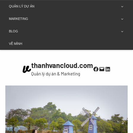
Chuyển
QUẢN LÝ DỰ ÁN
đến
MARKETING
phần
nội
BLOG
dung
VỀ MÌNH
thanhvancloud.com
Facebook
Mail
LinkedIn
Quản lý dự án & Marketing