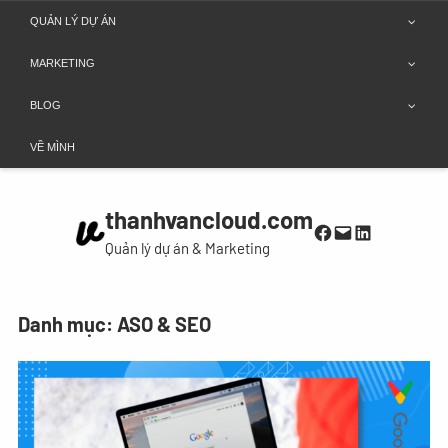
Chuyển
QUẢN LÝ DỰ ÁN
đến
MARKETING
phần
nội
BLOG
dung
VỀ MÌNH
thanhvancloud.com
Facebook
Mail
LinkedIn
Quản lý dự án & Marketing
Danh mục:
ASO & SEO