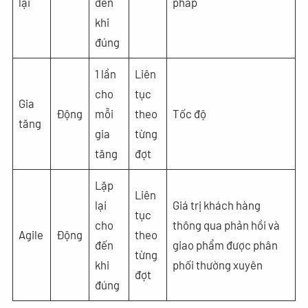
lại
đến
pháp
khi
đúng
1 lần
Liên
cho
tục
Gia
Động
mỗi
theo
Tốc độ
tăng
gia
từng
tăng
đợt
Lặp
Liên
lại
Giá trị khách hàng
tục
cho
thông qua phản hồi và
Agile
Động
theo
đến
giao phẩm được phân
từng
khi
phối thường xuyên
đợt
đúng