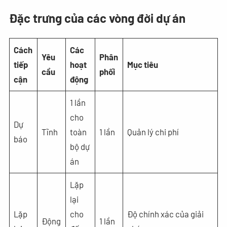
Đặc trưng của các vòng đời dự án
Cách
Các
Yêu
Phân
tiếp
hoạt
Mục tiêu
cầu
phối
cận
động
1 lần
cho
Dự
Tĩnh
toàn
1 lần
Quản lý chi phí
báo
bộ dự
án
Lặp
lại
Lặp
cho
Độ chính xác của giải
Động
1 lần