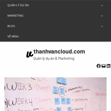
Chuyển
QUẢN LÝ DỰ ÁN
đến
MARKETING
phần
nội
BLOG
dung
VỀ MÌNH
thanhvancloud.com
Quản lý dự án & Marketing
Faceboo
Mail
Li