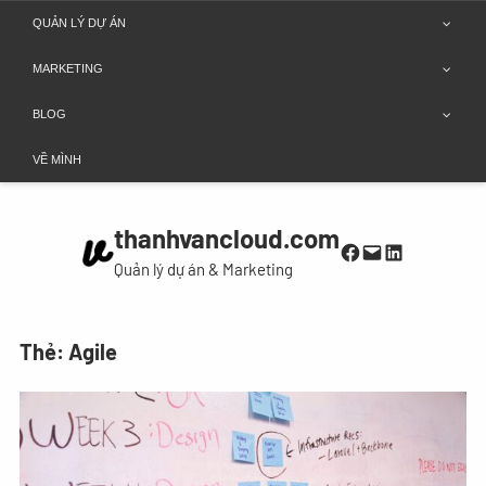
Chuyển
QUẢN LÝ DỰ ÁN
đến
MARKETING
phần
nội
BLOG
dung
VỀ MÌNH
thanhvancloud.com
Facebook
Mail
LinkedIn
Quản lý dự án & Marketing
Thẻ:
Agile