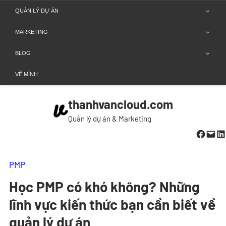
Chuyển
QUẢN LÝ DỰ ÁN
đến
MARKETING
phần
nội
BLOG
dung
VỀ MÌNH
thanhvancloud.com
Quản lý dự án & Marketing
Faceboo
Mail
Li
PMP
Học PMP có khó không? Những
lĩnh vực kiến thức bạn cần biết về
quản lý dự án