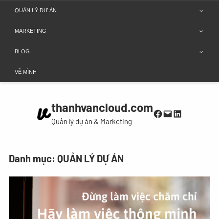
Chuyển
QUẢN LÝ DỰ ÁN
đến
MARKETING
phần
nội
BLOG
dung
VỀ MÌNH
thanhvancloud.com
Facebook
Mail
LinkedIn
Quản lý dự án & Marketing
Danh mục:
QUẢN LÝ DỰ ÁN